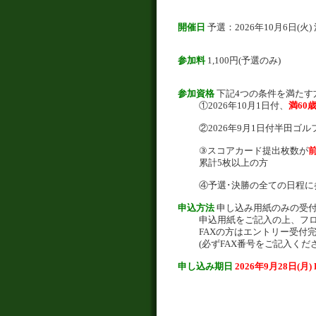
開催日
予選：2026年10月6日(火)
参加料
1,100円(予選のみ)
参加資格
下記4つの条件を満たす
①2026年10月1日付、
満60
②2026年9月1日付半田ゴ
③スコアカード提出枚数が
前
累計5枚以上の方
④予選･決勝の全ての日程に
申込方法
申し込み用紙のみの受
申込用紙をご記入の上、フロ
FAXの方はエントリー受付
(必ずFAX番号をご記入くださ
申し込み期日
2026年9月28日(月)