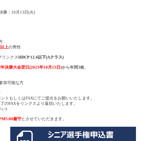
 決勝：10月13日(火)
方
歳以上
の男性
ルフリンクス
HDCP 12.4以下(Aクラス)
年決勝大会翌日(2025年10月15日)
から
年間3枚、
参加可能な方
付
ントもしくはFAXにてご提出をお願いいたします。
完了のFAXをリンクスより返信いたします。
い)
 PM5:00厳守
とさせていただきます。