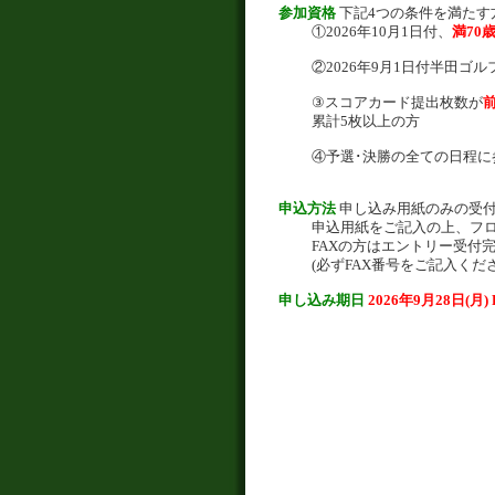
参加資格
下記4つの条件を満たす
①2026年10月1日付、
満70
②2026年9月1日付半田ゴ
③スコアカード提出枚数が
前
累計5枚以上の方
④予選･決勝の全ての日程に
申込方法
申し込み用紙のみの受
申込用紙をご記入の上、フロ
FAXの方はエントリー受付
(必ずFAX番号をご記入くださ
申し込み期日
2026年9月28日(月)