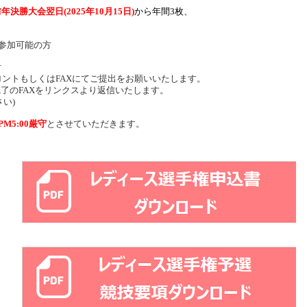
年決勝大会翌日(2025年10月15日)
から
年間3枚、
参加可能の方
付
ントもしくはFAXにてご提出をお願いいたします。
完了のFAXをリンクスより返信いたします。
い)
 PM5:00厳守
とさせていただきます。