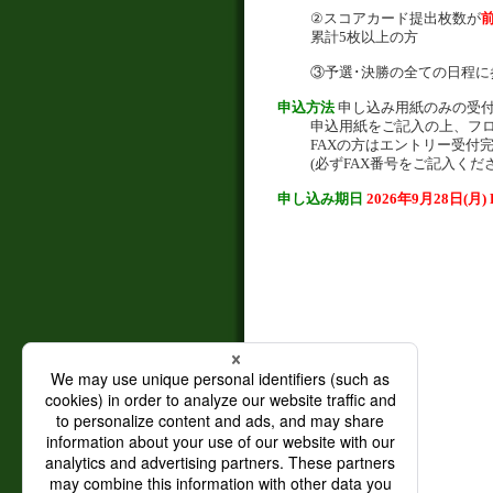
②スコアカード提出枚数が
前
累計5枚以上の方
③予選･決勝の全ての日程に
申込方法
申し込み用紙のみの受
申込用紙をご記入の上、フロ
FAXの方はエントリー受付
(必ずFAX番号をご記入くださ
申し込み期日
2026年9月28日(月)