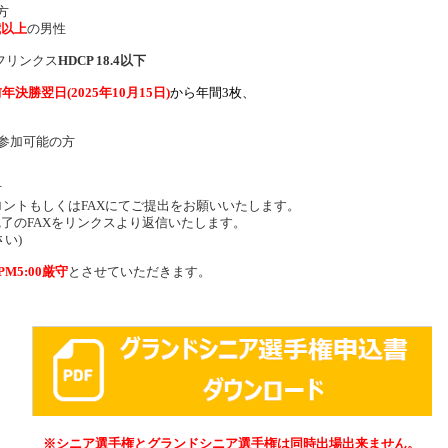
方
歳以上
の男性
ルフリンクス
HDCP 18.4以下
年決勝翌日(2025年10月15日)
から
年間3枚、
参加可能の方
付
ントもしくはFAXにてご提出をお願いいたします。
完了のFAXをリンクスより返信いたします。
い)
 PM5:00厳守
とさせていただきます。
※シニア選手権とグランドシニア選手権は同時出場出来ません。