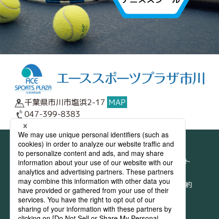
千葉県市川市塩浜2-17
MAP
047-399-8383
サイトマップ
テニスコート
トップページ
･料金表
ご利用の手順
･ネット予約
･ゴルフ練習場
･テニスコート
スクール
･ゴルフ