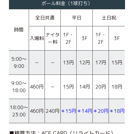
ボール料金（1球打ち）
全日共通
平日
土日祝
時間
ナイタ
1F・
1F・
入場料
3F
3F
ー料
2F
2F
5:00〜
－
－
13円
12円
17円
15円
9:00
9:00〜
460円
－
15円
14円
20円
18円
18:00
18:00〜
460円
240円
＊15円
＊14円
＊20円
＊18円
23:00
■精算方法：ACE CARD（リライトカード）