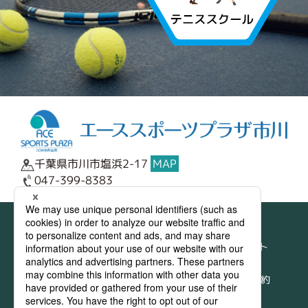
千葉県市川市塩浜2-17
MAP
047-399-8383
サイトマップ
テニスコート
トップページ
･料金表
ご利用の手順
･ネット予約
･ゴルフ練習場
･テニスコート
スクール