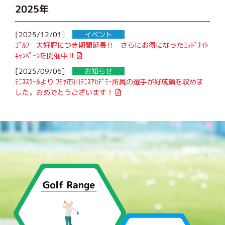
2025年
[2025/12/01]
イベント
ｺﾞﾙﾌ 大好評につき期間延長‼ さらにお得になったﾐｯﾄﾞﾅｲﾄ
ｷｬﾝﾍﾟｰﾝを開催中‼
[2025/09/06]
お知らせ
ﾃﾆｽｽｸｰﾙより ﾌﾐﾔ市川ﾃﾆｽｱｶﾃﾞﾐｰ所属の選手が好成績を収めま
した。おめでとうございます！