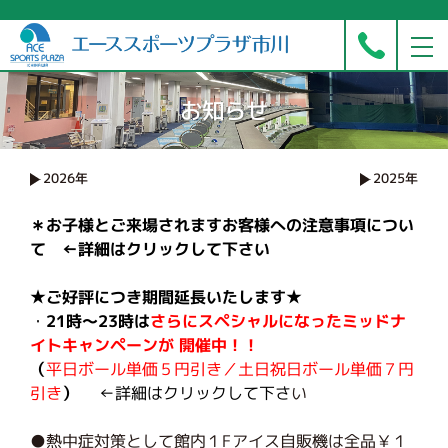
お知らせ
2026年
2025年
＊お子様とご来場されますお客様への注意事項につい
て ←詳細はクリックして下さい
★ご好評につき期間延長いたします★
・
21時～23時は
さらにスペシャルになったミッドナ
イトキャンペーン
が
開催中
！！
（
平日ボール単価５円引き／土日祝日ボール単価７円
引き
）
←詳細はクリックして下さ
い
●熱中症対策として館内１Fアイス自販機は全品￥１