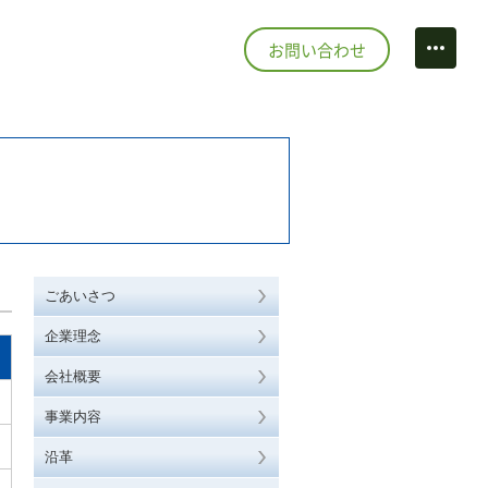
お問い合わせ
情報
ecruit
ルフリンクス
点
スポーツプラザ市川
い合わせ
ポーツ&カルチャー
ontact
ごあいさつ
企業理念
会社概要
トマップ
ite map
事業内容
沿革