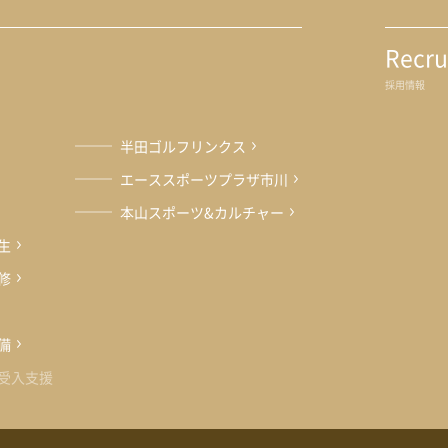
Recru
採用情報
半田ゴルフリンクス
エーススポーツプラザ市川
本山スポーツ&カルチャー
生
修
備
受入支援