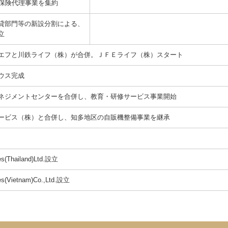
の保険代理事業を集約
貸部門等の新設分割による、
立
エフと川鉄ライフ（株）が合併。ＪＦＥライフ（株）スタート
ウス完成
ネジメントセンターを合併し、教育・研修サービス事業開始
ービス（株）と合併し、知多地区の自販機整備事業を継承
es(Thailand)Ltd.設立
ces(Vietnam)Co.,Ltd.設立