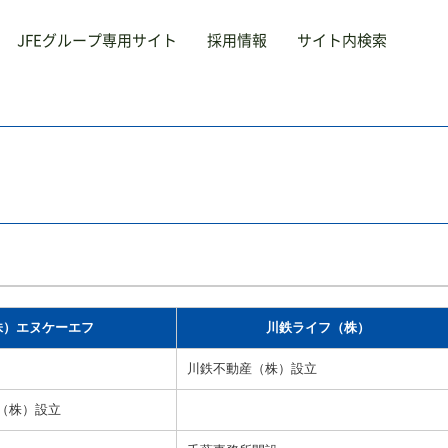
JFEグループ専用サイト
採用情報
サイト内検索
サービス
採用
Service
R
あいさつ
険
会社概要
教育・研修
沿革
半田ゴ
業理念
動産
事業内容
エコ作
事業拠
エース
保険
お問
不動産
行
自販機整備
本山ス
C
旅行
与・厚生
外国人材受入支援
給与・厚生
教育・研修
株）エヌケーエフ
川鉄ライフ（株）
エコ作
サイ
S
川鉄不動産（株）設立
自販機整備
外国人材受入支援
（株）設立
半田ゴルフリンクス