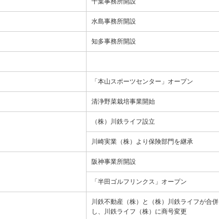
千葉事務所開設
エーススポーツプラザ市川
サイ
S
本山スポーツ&カルチャー
水島事務所開設
知多事務所開設
JFEグループ専用サイト
For JFE Group
「本山スポーツセンター」オープン
清浄野菜栽培事業開始
（株）川鉄ライフ設立
川崎実業（株）より保険部門を継承
阪神事業所開設
「半田ゴルフリンクス」オープン
川鉄不動産（株）と（株）川鉄ライフが合併
し、川鉄ライフ（株）に商号変更