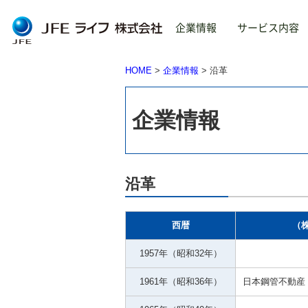
企業情報
サービス内容
HOME
企業情報
沿革
トップ
About us
Service
TOP
ご
保
企業情報
企
不
企業情報
旅
About us
沿革
給
西暦
（
ごあいさつ
企業理念
1957年（昭和32年）
会社概要
1961年（昭和36年）
日本鋼管不動産
事業内容
沿革