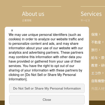
About us
Services
企業情報
サービス
ごあいさつ
保険
企業理念
不動産
会社概要
旅行
事業内容
給与・厚
沿革
教育・研
事業拠点
エコ作
自販機整
外国人材