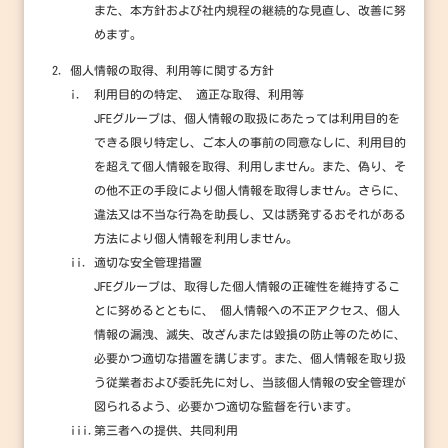
また、本方針および社内規程の継続的な見直し、改善に努
めます。
個人情報の取得、利用等に関する方針
i.
利用目的の特定、 適正な取得、利用等
JFEグループは、個人情報の取扱にあたっては利用目的を
できる限り特定し、ご本人の事前の同意なしに、利用目的
を超えて個人情報を取得、利用しません。また、偽り、そ
の他不正の手段により個人情報を取得しません。さらに、
違法又は不当な行為を助長し、又は誘発するおそれがある
方法により個人情報を利用しません。
ii.
適切な安全管理措置
JFEグループは、取得した個人情報の正確性を維持するこ
とに努めるとともに、 個人情報への不正アクセス、個人
情報の漏洩、滅失、改ざんまたは毀損の防止等のために、
必要かつ適切な措置を講じます。また、個人情報を取り扱
う従業者および委託先に対し、当該個人情報の安全管理が
図られるよう、必要かつ適切な監督を行います。
iii.
第三者への提供、共同利用