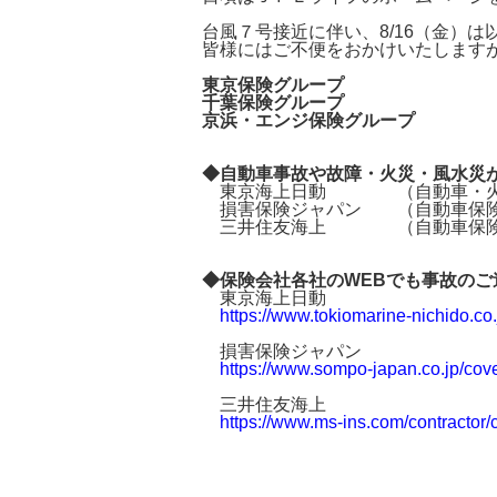
事業拠点
台風７号接近に伴い、8/16（金）
皆様にはご不便をおかけいたします
東京保険グループ
千葉保険グループ
京浜・エンジ保険グループ
◆自動車事故や故障・火災・風水災が
東京海上日動 （自動車・火災保険共
損害保険ジャパン （自動車保険）01
三井住友海上 （自動車保険）012
◆保険会社各社のWEBでも事故のご
東京海上日動
https://www.tokiomarine-nichido.co.
損害保険ジャパン
https://www.sompo-japan.co.jp/cove
三井住友海上
https://www.ms-ins.com/contractor/c