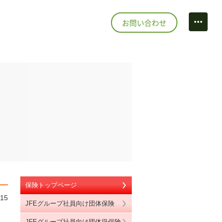
お問い合わせ
情報
ecruit
ルフリンクス
点
スポーツプラザ市川
い合わせ
ポーツ&カルチャー
ontact
トマップ
ite map
保険トップページ
/15
JFEグループ社員向け団体保険
JFEグループ社員向け団体扱保険