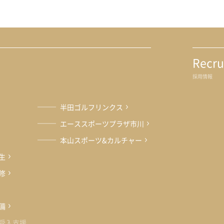
Recru
採用情報
半田ゴルフリンクス
エーススポーツプラザ市川
本山スポーツ&カルチャー
生
修
備
受入支援