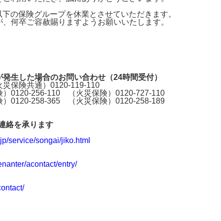
エーススポーツプラザ市川
サイ
は以下の保険グループを休業とさせていただきます。
S
本山スポーツ&カルチャー
が、何卒ご容赦賜りますようお願いいたします。
JFEグループ専用サイト
For JFE Group
発生した場合のお問い合わせ（24時間受付）
通）0120-119-110
20-256-110 （火災保険）
0120-727-110
0-258-365
（火災保険）
0120-258-189
連絡を承ります
jp/service/songai/jiko.html
nanter/acontact/entry/
ontact/