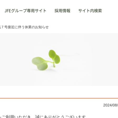
JFEグループ専用サイト
採用情報
サイト内検索
風７号接近に伴う休業のお知らせ
サービス
採用
Service
R
あいさつ
険
会社概要
教育・研修
沿革
半田ゴ
業理念
動産
事業内容
エコ作
事業拠
エース
保険
お問
不動産
行
自販機整備
本山ス
C
旅行
与・厚生
外国人材受入支援
給与・厚生
教育・研修
エコ作
サイ
S
自販機整備
2024/08
外国人材受入支援
半田ゴルフリンクス
をご利用いただき、誠にありがとうございます。