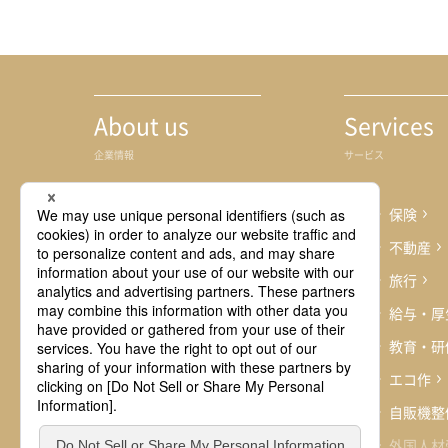
About us
Services
企業情報
サービス
ごあいさつ
保険
企業理念
不動産
会社概要
旅行
事業内容
給与・厚
沿革
教育・研
事業拠点
エコ作
自販機整
外国人材