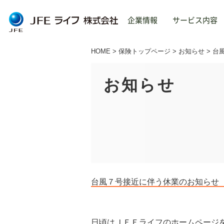
企業情報
サービス内容
HOME
保険トップページ
お知らせ
台
トップ
About us
Service
TOP
ご
保
お知らせ
企
不
企業情報
旅
About us
給
ごあいさつ
企業理念
台風７号接近に伴う休業のお知らせ
会社概要
事業内容
沿革
日頃はＪＦＥライフのホームページ