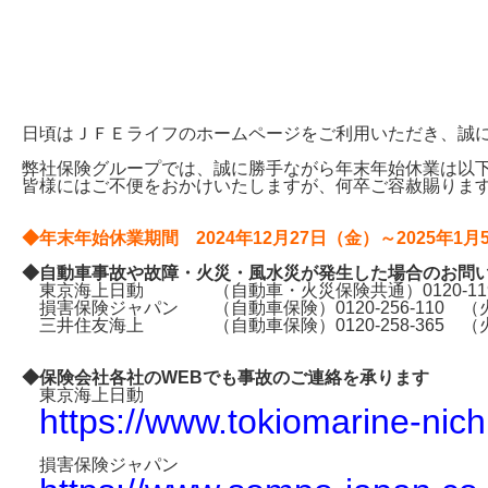
サイトマップ
Site map
サイト内検索
Search
日頃はＪＦＥライフのホームページをご利用いただき、誠
弊社保険グループでは、誠に勝手ながら年末年始休業は以
皆様にはご不便をおかけいたしますが、何卒ご容赦賜りま
◆年末年始休業期間 2024年12月27日（金）～2025年1月
◆自動車事故や故障・火災・風水災が発生した場合のお問い
東京海上日動 （自動車・火災保険共通）0120-119-
損害保険ジャパン （自動車保険）0120-256-110 
三井住友海上 （自動車保険）0120-258-365
（
◆保険会社各社のWEBでも事故のご連絡を承ります
東京海上日動
https://www.tokiomarine-nichi
損害保険ジャパン