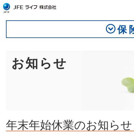
トップ
TOP
保
企業情報
About us
お知らせ
サービス
Service
JFEグループ専用サイト
For JFE Group
採用情報
Recruit
年末年始休業のお知らせ
お問い合わせ
Contact