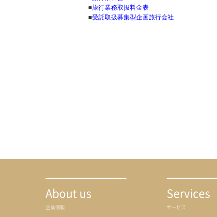
■
旅行業務取扱料金表
事業拠点
■
受託取扱募集型企画旅行会社
About us
Services
企業情報
サービス