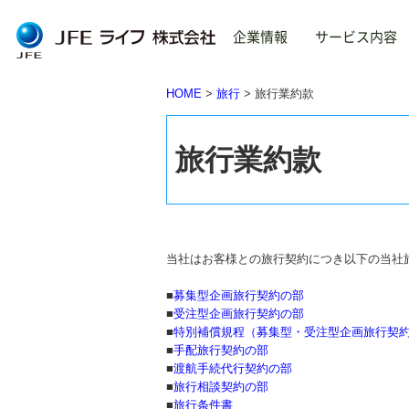
企業情報
サービス内容
HOME
旅行
旅行業約款
トップ
About us
Service
TOP
ご
保
旅行業約款
企
不
企業情報
旅
About us
当社はお客様との旅行契約につき以下の当社
給
■
募集型企画旅行契約の部
ごあいさつ
■
受注型企画旅行契約の部
企業理念
■
特別補償規程（募集型・受注型企画旅行契
■
手配旅行契約の部
会社概要
■
渡航手続代行契約の部
事業内容
■
旅行相談契約の部
沿革
■
旅行条件書