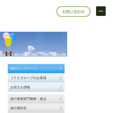
お問い合わせ
情報
ecruit
ルフリンクス
点
スポーツプラザ市川
い合わせ
ポーツ&カルチャー
ontact
旅行トップページ
ＪＦＥグループのお客様
お役立ち情報
トマップ
ite map
旅行事業部門概要・拠点
旅行業約款