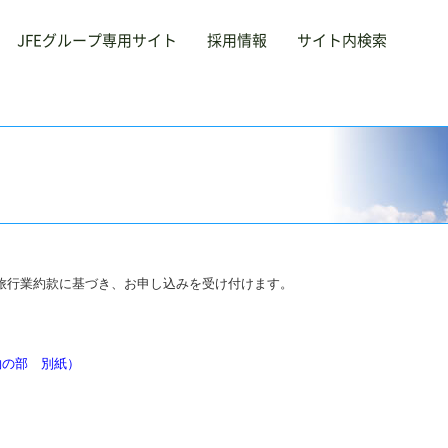
JFEグループ専用サイト
採用情報
サイト内検索
サービス
採用
Service
R
あいさつ
険
会社概要
教育・研修
沿革
半田ゴ
業理念
動産
事業内容
エコ作
事業拠
エース
保険
お問
不動産
行
自販機整備
本山ス
C
旅行
旅行業約款に基づき、お申し込みを受け付けます。
与・厚生
外国人材受入支援
給与・厚生
教育・研修
エコ作
サイ
約の部 別紙）
S
自販機整備
外国人材受入支援
半田ゴルフリンクス