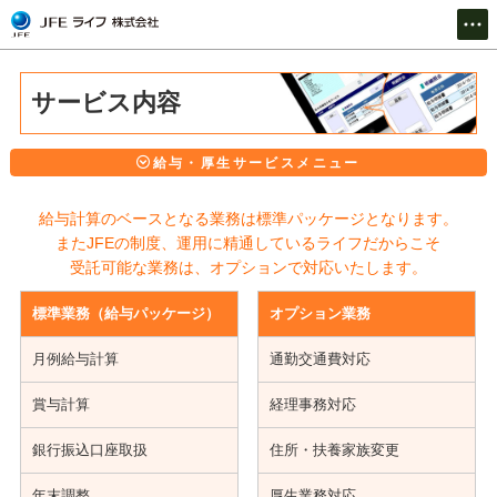
トップ
TOP
サービス内容
企業情報
About us
給与・厚生サービスメニュー
給与計算のベースとなる業務は標準パッケージとなります。
サービス
Service
またJFEの制度、運用に精通しているライフだからこそ
受託可能な業務は、オプションで対応いたします。
JFEグループ専用サイト
標準業務（給与パッケージ）
オプション業務
For JFE Group
月例給与計算
通勤交通費対応
採用情報
Recruit
賞与計算
経理事務対応
銀行振込口座取扱
住所・扶養家族変更
お問い合わせ
Contact
年末調整
厚生業務対応