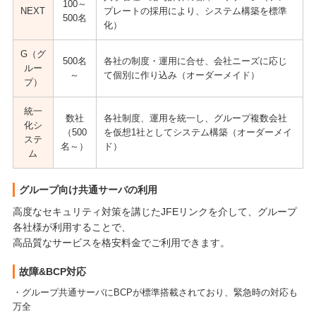
100～
NEXT
プレートの採用により、システム構築を標準
500名
化）
G（グ
500名
各社の制度・運用に合せ、会社ニーズに応じ
ルー
～
て個別に作り込み（オーダーメイド）
プ）
統一
数社
各社制度、運用を統一し、グループ複数会社
化シ
（500
を仮想1社としてシステム構築（オーダーメイ
ステ
名～）
ド）
ム
グループ向け共通サーバの利用
高度なセキュリティ対策を講じたJFEリンクを介して、グループ
各社様が利用することで、
高品質なサービスを格安料金でご利用できます。
故障&BCP対応
・グループ共通サーバにBCPが標準搭載されており、緊急時の対応も
万全