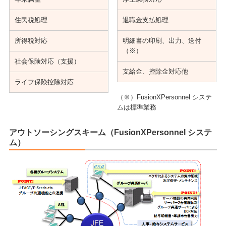
サイトマップ
住民税処理
退職金支払処理
Site map
所得税対応
明細書の印刷、出力、送付
（※）
サイト内検索
Search
社会保険対応（支援）
支給金、控除金対応他
ライフ保険控除対応
（※）FusionXPersonnel システ
ムは標準業務
アウトソーシングスキーム（FusionXPersonnel システ
ム）