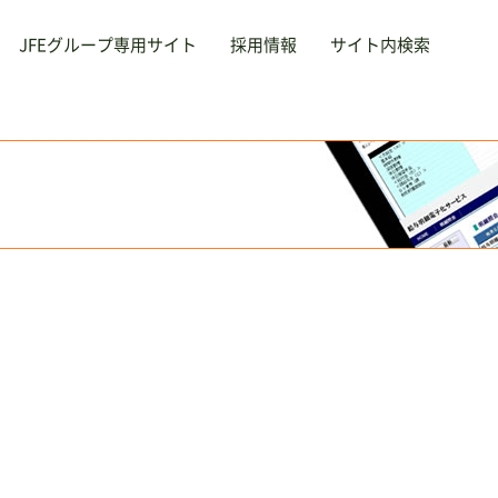
JFEグループ専用サイト
採用情報
サイト内検索
サービス
採用
Service
R
あいさつ
険
会社概要
教育・研修
沿革
半田ゴ
業理念
動産
事業内容
エコ作
事業拠
エース
保険
お問
不動産
行
自販機整備
本山ス
C
旅行
与・厚生
外国人材受入支援
給与・厚生
教育・研修
エコ作
サイ
S
自販機整備
外国人材受入支援
半田ゴルフリンクス