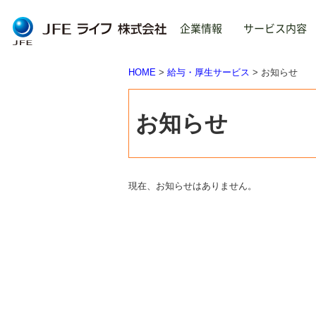
企業情報
サービス内容
HOME
給与・厚生サービス
お知らせ
トップ
About us
Service
TOP
ご
保
お知らせ
企
不
企業情報
旅
About us
現在、お知らせはありません。
給
ごあいさつ
企業理念
会社概要
事業内容
沿革