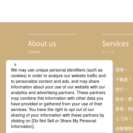
事業拠点
About us
Services
企業情報
サービス
ごあいさつ
保険
企業理念
不動産
会社概要
旅行
事業内容
給与・厚
沿革
教育・研
事業拠点
エコ作
自販機整