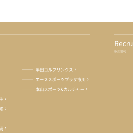
エーススポーツプラザ市川
サイ
S
本山スポーツ&カルチャー
JFEグループ専用サイト
For JFE Group
Recru
採用情報
半田ゴルフリンクス
エーススポーツプラザ市川
本山スポーツ&カルチャー
生
修
備