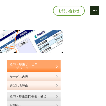
お問い合わせ
情報
ecruit
ルフリンクス
点
スポーツプラザ市川
い合わせ
ポーツ&カルチャー
ontact
給与・厚生サービス
トップページ
サービス内容
トマップ
選ばれる理由
ite map
給与・厚生部門概要・拠点
お知らせ