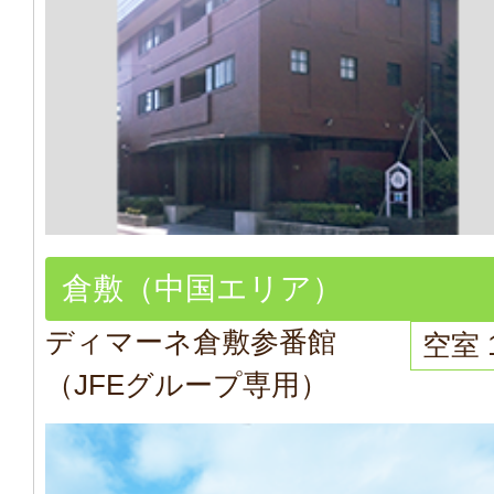
倉敷（中国エリア）
ディマーネ倉敷参番館
空室 
（JFEグループ専用）