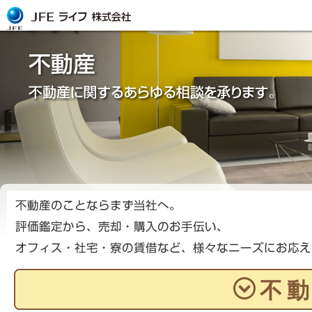
トップ
TOP
企業情報
About us
サービス
Service
JFEグループ専用サイト
For JFE Group
採用情報
Recruit
不
お問い合わせ
Contact